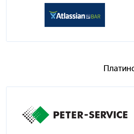
Тимофей Евграшин
Agile Game Jam
Дмитрий Юдкин
Успешный IT бизнес в корпоративном секторе долж
Rina Uzhevko
Кунг-фу тестровщика игр
Платин
Евгений Злобин
Создание безопасного банковского ПО с использо
безопасности крупного банка
Александр Михалев
Фуад Кулиев
Таисия Рыбак