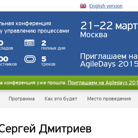
English version
21–22 март
льная конференция
у управлению процессами
Москва
0
2
кладов
полных дня
Приглашаем на
00
5
AgileDays 2015
астников
треков
а конференция уже прошла.
Приглашаем на Agiledays 20
Программа
Как это будет
Место проведения
Сергей Дмитриев