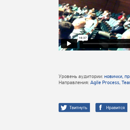
Уровень аудитории:
новички, п
Направления:
Agile Process, Te
Твитнуть
Нравится