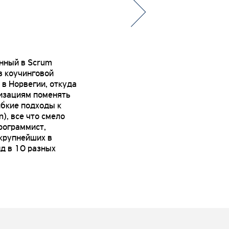
анный в Scrum
 в коучинговой
 в Норвегии, откуда
низациям поменять
ибкие подходы к
n), все что смело
рограммист,
 крупнейших в
д в 10 разных