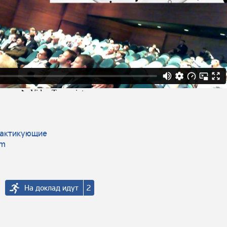
рактикующие
am
На доклад идут
2