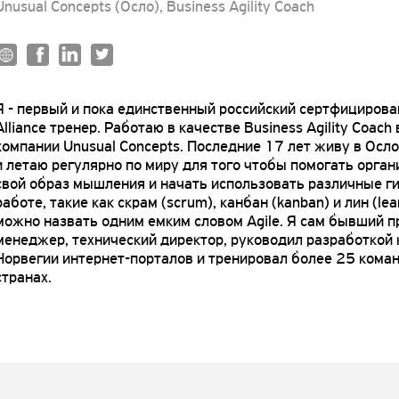
Unusual Concepts (Осло), Business Agility Coach
Я - первый и пока единственный российский сертфициров
Alliance тренер. Работаю в качестве Business Agility Coach
компании Unusual Concepts. Последние 17 лет живу в Осло
и летаю регулярно по миру для того чтобы помогать орга
свой образ мышления и начать использовать различные г
работе, такие как скрам (scrum), канбан (kanban) и лин (lea
можно назвать одним емким словом Agile. Я сам бывший п
менеджер, технический директор, руководил разработкой
Норвегии интернет-порталов и тренировал более 25 коман
странах.