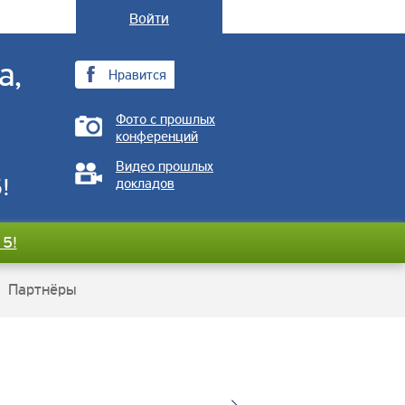
Войти
а,
Нравится
Фото с прошлых
конференций
Видео прошлых
!
докладов
15!
Партнёры