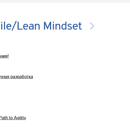
ile/Lean Mindset
ния!
очная разработка
ath to Agility