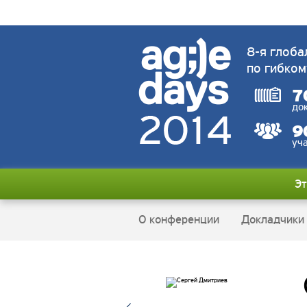
8-я глоба
по гибком
7
до
9
уч
Эт
О конференции
Докладчики