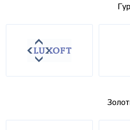
Гур
Золот