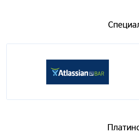
Антон Катков
Lean startup, metrics driven development и финанс
Специа
Константин Кривцов
Управление требованиями в крупных agile проектах
Дмитрий Боровский
Product Development в Taucraft: от идей до реализ
Максим Смирнов
Agile + Architecture. Порознь или вместе?
Malik Mangier
Building Effective Customer Feedback Loops
Bob Dorf
Как не прогореть на инновациях и основать успе
Платин
предпринимателя и разработка клиентов