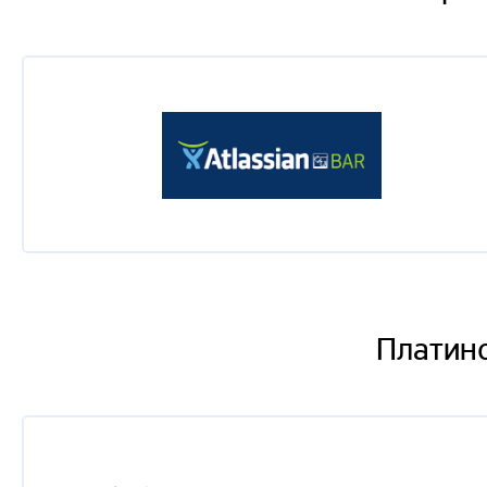
Артем Глотов
Альфа-Лаборатория: создание в банке инновацион
бизнеса
Тимофей Евграшин
Agile Game Jam
Дмитрий Юдкин
Успешный IT бизнес в корпоративном секторе долж
Rina Uzhevko
Кунг-фу тестровщика игр
Платин
Евгений Злобин
Создание безопасного банковского ПО с использо
безопасности крупного банка
Александр Михалев