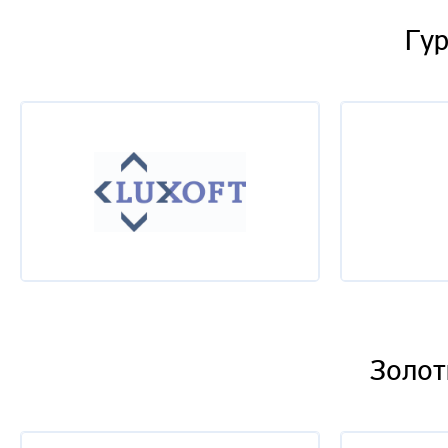
Гур
Золот