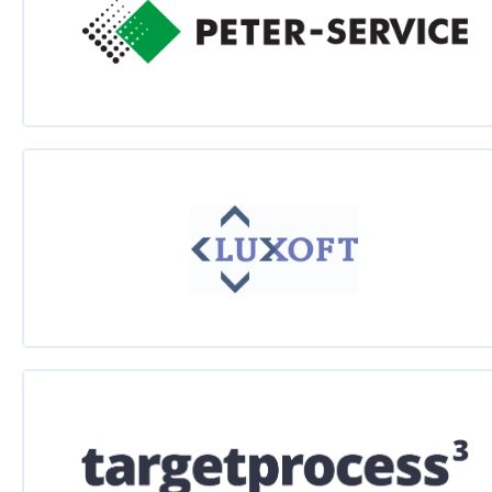
Фуад Кулиев
Таисия Рыбак
Кайдзен или 5 шагов на пути к гибкости