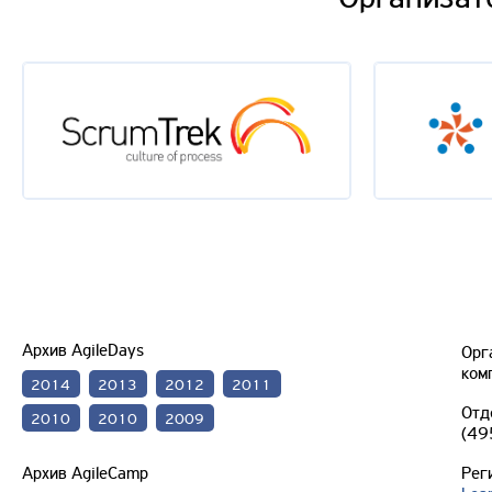
Архив AgileDays
Орг
ком
2014
2013
2012
2011
Отд
2010
2010
2009
(49
Архив AgileCamp
Рег