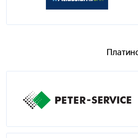
Дмитрий Юдкин
Успешный IT бизнес в корпоративном секторе долж
Rina Uzhevko
Кунг-фу тестровщика игр
Платин
Евгений Злобин
Создание безопасного банковского ПО с использо
безопасности крупного банка
Александр Михалев
Фуад Кулиев
Таисия Рыбак
Кайдзен или 5 шагов на пути к гибкости