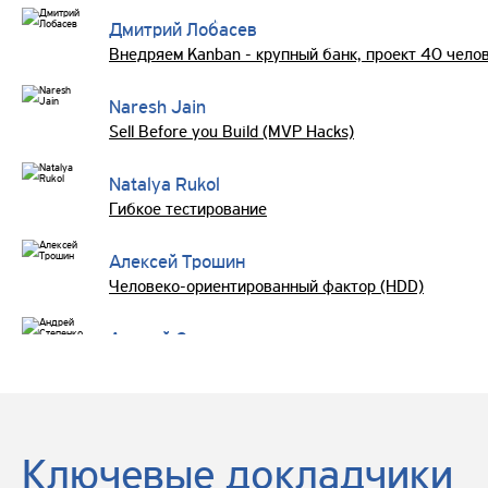
Дмитрий Лобасев
Внедряем Kanban - крупный банк, проект 40 чело
Naresh Jain
Sell Before you Build (MVP Hacks)
Natalya Rukol
Гибкое тестирование
Алексей Трошин
Человеко-ориентированный фактор (HDD)
Андрей Степенко
Антон Зотин
Андрей Байда
Ключевые докладчики
Знакомство с SEMAT на практике