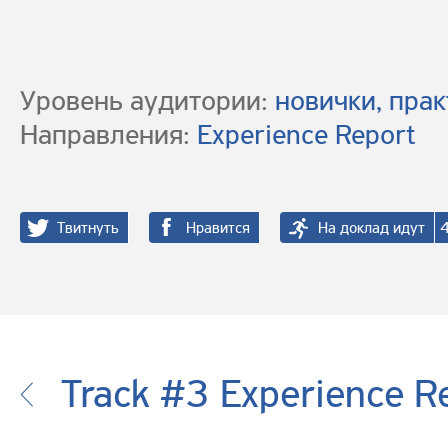
Уровень аудитории:
новички, пра
Направления:
Experience Report
Твитнуть
Нравится
На доклад идут
Track #3 Experience R