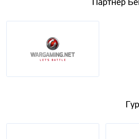
Партнер Бе
Гур