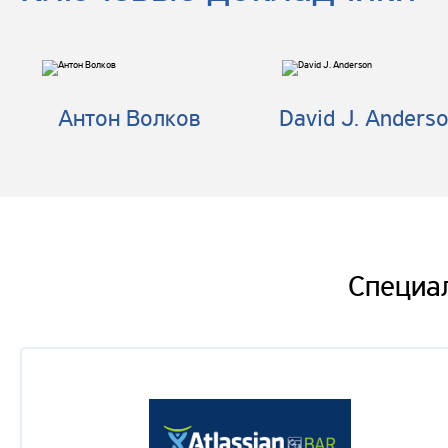
Алексей Мариза
Кнут Vs Пряник в Agile
Антон Волков
David J. Anders
Вадим Глебов
ESDP - образовательный процесс разработки ПО
Оксана Щирба
Секреты успешного Agile-аутсорсинга
Евгений Савицкий
Специа
Потерянные практики работы с требованиями в Ag
Артем Глотов
Альфа-Лаборатория: создание в банке инновацион
бизнеса
Тимофей Евграшин
Agile Game Jam