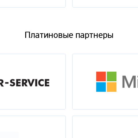
орпоративном секторе должен быть Agile
гр
Платиновые партнеры
анковского ПО с использованием гибких процессов: взгляд со с
банка
 пути к гибкости