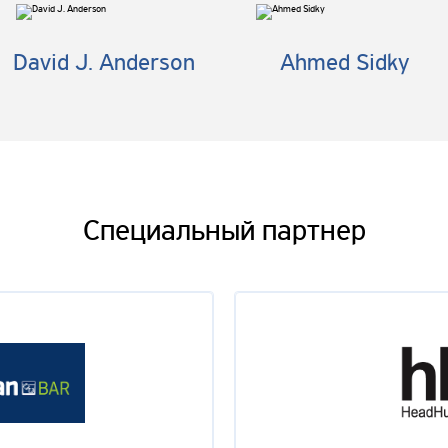
David J. Anderson
Ahmed Sidky
й процесс разработки ПО
e-аутсорсинга
Специальный партнер
боты с требованиями в Agile
здание в банке инновационной среды для гибкой разработки про