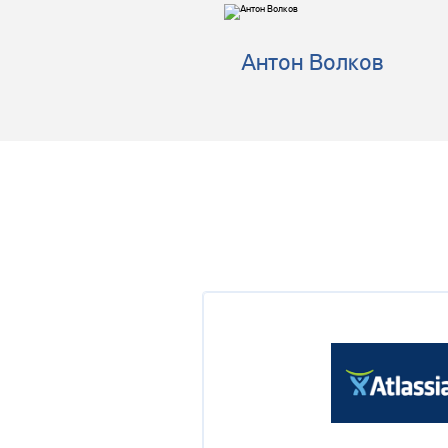
Кнут Vs Пряник в Agile
Антон Волков
Вадим Глебов
ESDP - образовательны
Оксана Щирба
Секреты успешного Agil
Евгений Савицкий
Потерянные практики ра
Артем Глотов
Альфа-Лаборатория: со
бизнеса
Тимофей Евграшин
Agile Game Jam
Дмитрий Юдкин