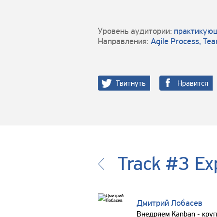
Уровень аудитории:
практикующ
Направления:
Agile Process, Te
Твитнуть
Нравится
Track #3 Ex
Дмитрий Лобасев
Внедряем Kanban - круп