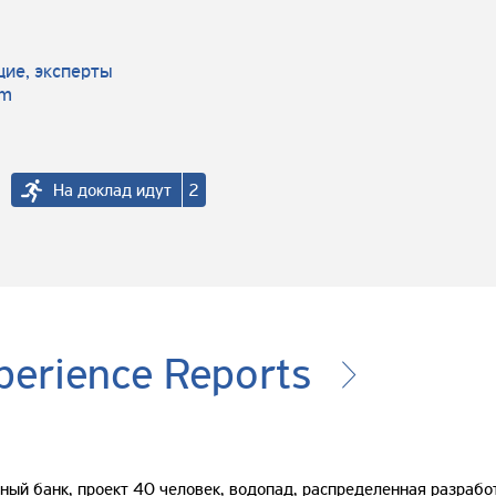
ие, эксперты
am
На доклад идут
2
perience Reports
ный банк, проект 40 человек, водопад, распределенная разрабо