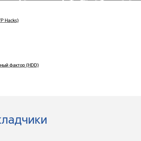
VP Hacks)
ный фактор (HDD)
кладчики
практике