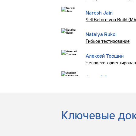
Naresh Jain
Sell Before you Build (M
Natalya Rukol
Гибкое тестирование
Алексей Трошин
Человеко-ориентирован
Андрей Степенко
Антон Зотин
Андрей Байда
Ключевые до
Знакомство с SEMAT на 
Алексей Мариза