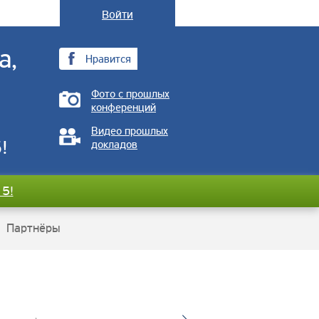
Войти
а,
Нравится
Фото с прошлых
конференций
Видео прошлых
!
докладов
15!
Партнёры