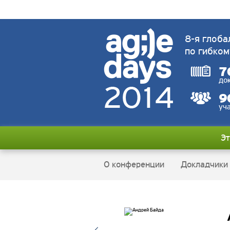
8-я глоба
по гибком
7
до
9
уч
Эт
О конференции
Докладчики