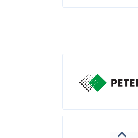
Успешный IT бизнес в к
Rina Uzhevko
Кунг-фу тестровщика и
Евгений Злобин
Создание безопасного б
безопасности крупного 
Александр Михалев
Фуад Кулиев
Таисия Рыбак
Кайдзен или 5 шагов на