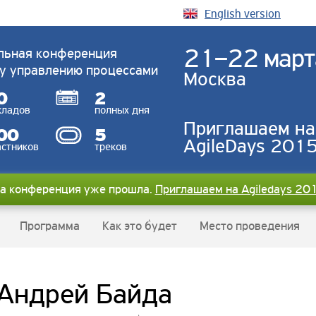
English version
21–22 март
льная конференция
у управлению процессами
Москва
0
2
кладов
полных дня
Приглашаем на
00
5
AgileDays 2015
астников
треков
а конференция уже прошла.
Приглашаем на Agiledays 20
Программа
Как это будет
Место проведения
Андрей Байда