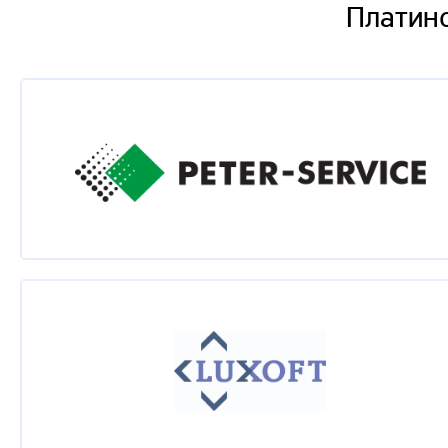
Платин
Максим Цепков
Спиральная динамика - логика развития системы 
Сергей Прохоренко
Agile-спецназ: гибкие команды в негибких органи
Алексей Ильичев
Опыт применения А3-анализа в компании Skype
Михаил Рыжиков
Community Driven Improvement | Сообщество как 
Алек Козлов
Корпоративный Agile... Зачем вам эта боль?
Алексей Горбунов
Особенности эффективного построения системы ст