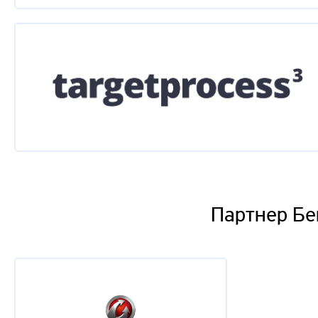
Алексей Корецкий
Как измерить климат в распределенной команде?
Тимофей Евграшин
Ретроспектива: "посмертное вскрытие", "разбор п
Дмитрий Снисарь
Трудные игры на проекте. Как выжить?
Александр Мартюшев
Используем силу эмоциональной мотивации
Партнер Бе
Кирилл Климов
Влияние социальных эффектов на ответственност
Алексей Сушков
Как сделать инъекцию Agile в монстра? И при чем