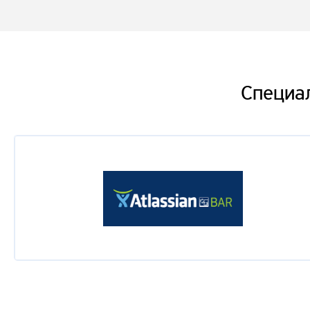
Kanban в избирательной кампании Навального
Максим Дорофеев
Инструменты хорошей ретроспективы
Специа
Алексей Пименов
Прививка креативности
Илья Кузнецов
Как мы сделали тысячу сотрудников счастливее, 
Сергей Котлов
Сетевые организации или Как будут выглядеть ко
Игорь Клейнер
Позитивная психология + Гибкая разработка = ??
Вячеслав Москаленко
Культурная трансформация. Пример из жизни.