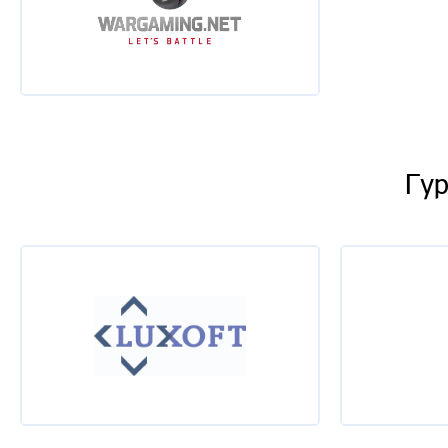
Наталья Ядренцева
Введение в Visual Management
Гур