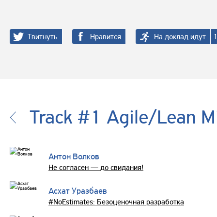
Твитнуть
Нравится
На доклад идут
Track #1 Agile/Lean M
Антон Волков
Не согласен — до свидания!
Асхат Уразбаев
#NoEstimates: Безоценочная разработка