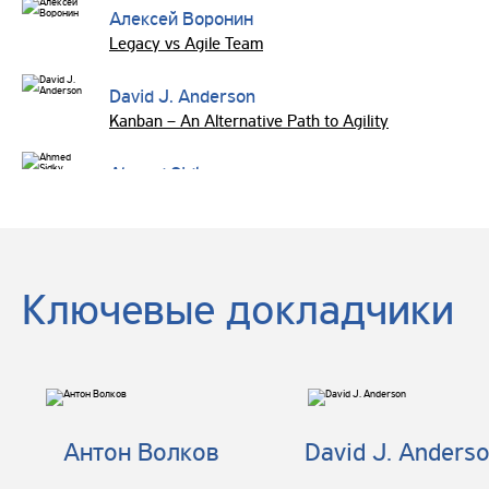
Алексей Воронин
Legacy vs Agile Team
David J. Anderson
Kanban – An Alternative Path to Agility
Ahmed Sidky
Using Keystone Habits to Transform Enterprises and 
Василий Чепцов
Agile по Суворову
Ключевые докладчики
Anna Obukhova
Высший пилотаж изменений - меняем Mindset в Agi
Сергей Дмитриев
Waterfall сожрет скрам с потрохами
Антон Волков
David J. Anders
Александр Горник