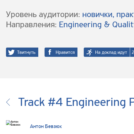
Уровень аудитории:
новички, пра
Направления:
Engineering & Qualit
Твитнуть
Нравится
На доклад идут
Track #4 Engineering 
Антон Бевзюк