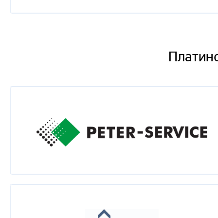
Алексей Лустин
Behave OneC - как попросить 1С вести себя "прили
Платин