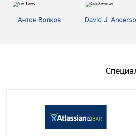
Антон Бевзюк
Эй, программистик, за тобой должок!
Антон Волков
David J. Anders
Антон Катков
Современная разработка под iOS
Александр Андронов
Рефакторить легаси код? Только с юнит-тестами!
Специа
Александр Бындю
CQRS на практике. В поиске точки масштабирован
Александр Титов
DevOps в Agile среде. Как, почему и когда инстру
Рыжиков Николай
Парное Программирование