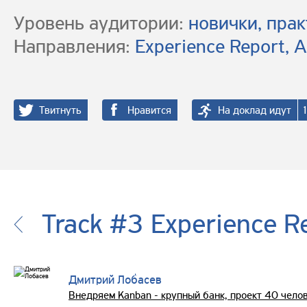
Уровень аудитории:
новички, пра
Направления:
Experience Report, A
Твитнуть
Нравится
На доклад идут
Track #3 Experience R
Дмитрий Лобасев
Внедряем Kanban - крупный банк, проект 40 чело