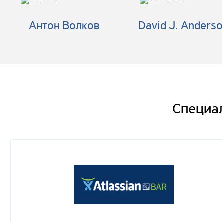
Антон Волков
David J. Anders
Вадим Глебов
ESDP - образовательный процесс разработки ПО
Оксана Щирба
Секреты успешного Agile-аутсорсинга
Евгений Савицкий
Специа
Потерянные практики работы с требованиями в Ag
Артем Глотов
Альфа-Лаборатория: создание в банке инновацион
бизнеса
Тимофей Евграшин
Agile Game Jam
Дмитрий Юдкин
Успешный IT бизнес в корпоративном секторе долж