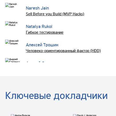
Naresh Jain
Sell Before you Build (MVP Hacks)
Natalya Rukol
Гибкое тестирование
Алексей Трошин
Человеко-ориентированный фактор (HDD)
Андрей Степенко
Антон Зотин
Андрей Байда
Ключевые докладчики
Знакомство с SEMAT на практике
Алексей Мариза
Кнут Vs Пряник в Agile