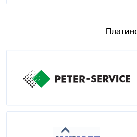
Rina Uzhevko
Кунг-фу тестровщика игр
Платин
Евгений Злобин
Создание безопасного банковского ПО с использо
безопасности крупного банка
Александр Михалев
Фуад Кулиев
Таисия Рыбак
Кайдзен или 5 шагов на пути к гибкости